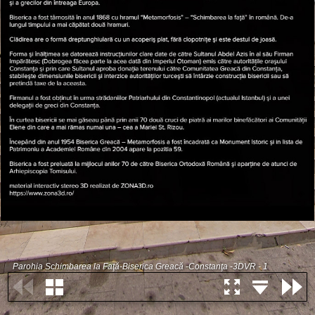
Parohia Schimbarea la Faţă-Biserica Greacă -Constanţa -3DVR - 1